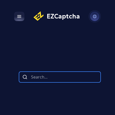
EZCaptcha
Open main menu
Tất cả
Partner
Kasada