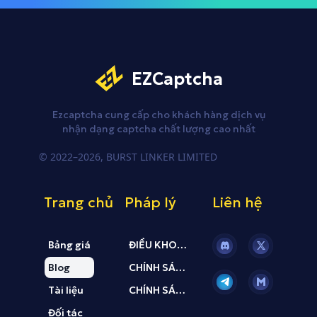
EZCaptcha
Ezcaptcha cung cấp cho khách hàng
dịch vụ
nhận dạng captcha
chất lượng cao nhất
© 2022–2026, BURST LINKER LIMITED
Trang chủ
Pháp lý
Liên hệ
Bảng giá
ĐIỀU KHOẢN & ĐIỀU KIỆN
Current page:
Blog
CHÍNH SÁCH BẢO MẬT
Tài liệu
CHÍNH SÁCH HOÀN TIỀN
Đối tác