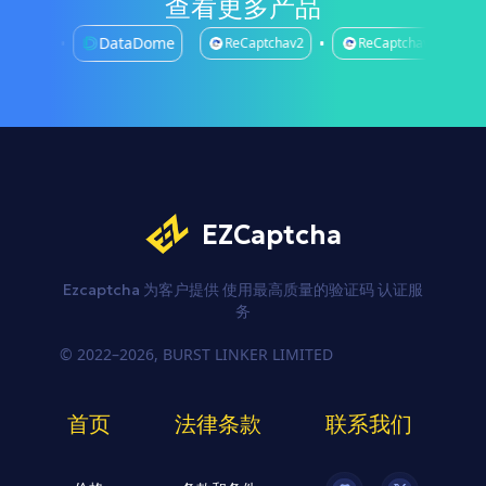
查看更多产品
asada
DataDome
ReCaptchav2
ReCaptchav3
EZCaptcha
Ezcaptcha 为客户提供
使用最高质量的验证码
认证服
务
© 2022–2026, BURST LINKER LIMITED
首页
法律条款
联系我们