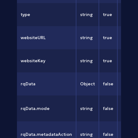
任务类
type
string
true
CloudFl
CloudFl
websiteURL
string
true
站URL
websiteKey
string
true
网站ke
rqData
Object
false
Turnst
Turnst
rqData.mode
string
false
acti
在）。
Turnst
rqData.metadataAction
string
false
acti