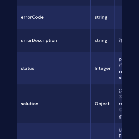
errorCode
string
errorDescription
string
详细的错
process
行中，请
status
Integer
ready 
soluti
识别结果
不同而不
solution
Object
reCapt
中的
gRecapt
识别结果
POST或