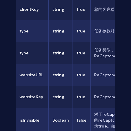
clientKey
string
true
您的客户端密钥
type
string
true
任务参数对象，详情
任务类型，例如
type
string
true
ReCaptchaV2Task
websiteURL
string
true
ReCaptcha网站
websiteKey
string
true
ReCaptcha站
对于reCaptcha
isInvisible
Boolean
false
的reCaptchaV
为true。如果未填写